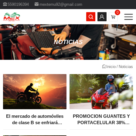
5590196394
mextemu92@gmail.com
0
NOTICIAS
Inicio
Noticias
fácilmente
DESCUENTO