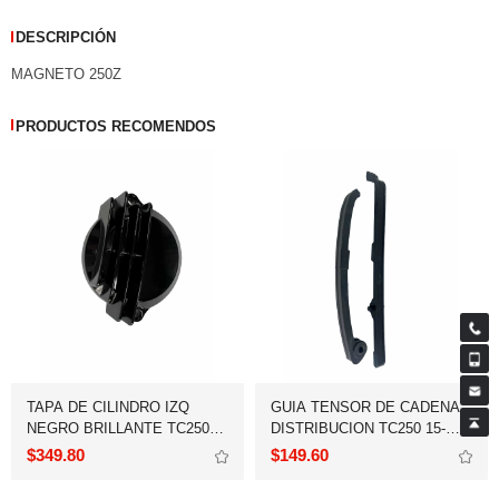
DESCRIPCIÓN
MAGNETO 250Z
PRODUCTOS RECOMENDOS
20-24
$349.80
$149.60
18 - 19,250SZ 15,FT250 15-16