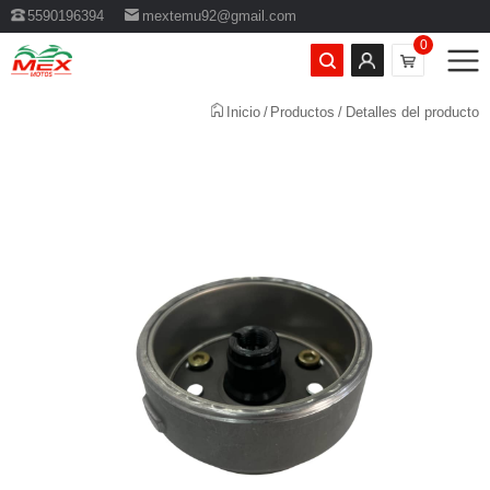
5590196394
mextemu92@gmail.com
0
Inicio
Productos
Detalles del producto